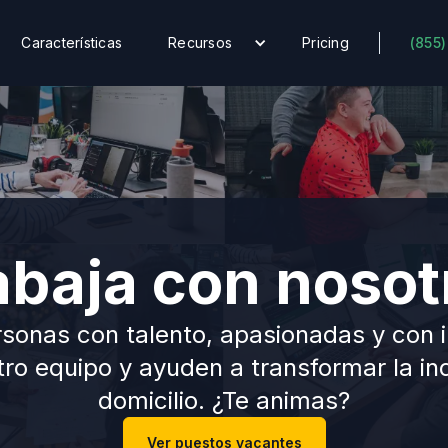
Características
Recursos
Pricing
(855)
abaja con nosot
nas con talento, apasionadas y con in
ro equipo y ayuden a transformar la indu
domicilio. ¿Te animas?
Ver puestos vacantes